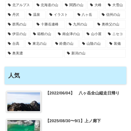
北アルプス
北海道の山
関西の山
大峰
大雪山
丹沢
温泉
イラスト
八ヶ岳
信州の山
群馬の山
十勝岳連峰
九州の山
奥秩父の山
伊豆の山
箱根の山
南会津の山
山小屋
ニセコ
台高
東北の山
鈴鹿の山
山陰の山
装備
奥美濃
新潟の山
人気
【2022/06/04】 八ヶ岳全山縦走日帰り
【2025/08/30〜9/1】上ノ廊下