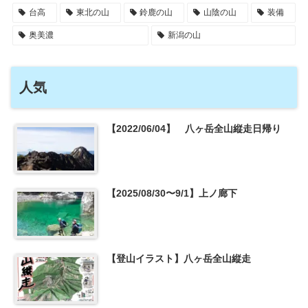
台高
東北の山
鈴鹿の山
山陰の山
装備
奥美濃
新潟の山
人気
【2022/06/04】 八ヶ岳全山縦走日帰り
【2025/08/30〜9/1】上ノ廊下
【登山イラスト】八ヶ岳全山縦走