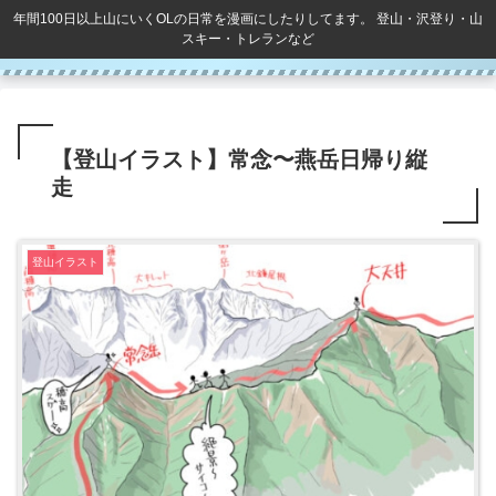
年間100日以上山にいくOLの日常を漫画にしたりしてます。 登山・沢登り・山
スキー・トレランなど
【登山イラスト】常念〜燕岳日帰り縦
走
登山イラスト