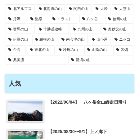
北アルプス
北海道の山
関西の山
大峰
大雪山
丹沢
温泉
イラスト
八ヶ岳
信州の山
群馬の山
十勝岳連峰
九州の山
奥秩父の山
伊豆の山
箱根の山
南会津の山
山小屋
ニセコ
台高
東北の山
鈴鹿の山
山陰の山
装備
奥美濃
新潟の山
人気
【2022/06/04】 八ヶ岳全山縦走日帰り
【2025/08/30〜9/1】上ノ廊下